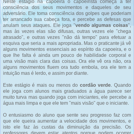
Neste estágio na capoeira o capoeirista começa a ter
consciência dos seus movimentos e daqueles de seu
adversário. Ele toma consciência dos golpes que poderiam
ter arrancado sua cabeça fora, e percebe as defesas que
anulam seus ataques. Ele joga "
vendo algumas coisas
",
mas às vezes elas são difusas, outras vezes ele "chega
atrasado", e outras vezes "não dá tempo" para efetuar a
esquiva que seria a mais apropriada. Mas o praticante já vê
alguns movimentos essenciais ao espírito da capoeira, e o
que lhe falta é ainda um pouco de habilidade corporal e
uma visão mais clara das coisas. Ora ele vê ora não, ora
alguns movimentos fluem ora tudo embola, ora ele tem a
intuição mas é lerdo, e assim por diante.
Este estágio é mais ou menos do
cordão verde
. Quando
ele joga com alunos mais graduados a água parece ser
muito turva mas quando joga com iniciantes, ele percebe a
água mais limpa e que ele tem "mais visão" que o iniciante.
O entusiasmo do aluno que sente seu progresso faz com
que ele queira aumentar a velocidade dos movimentos, e
isto ele faz às custas da diminuição da precisão. Os
professores devem estar atentos porque podem ocorrer