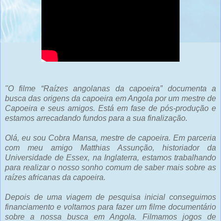
"O filme “Raízes angolanas da capoeira” documenta a
busca das origens da capoeira em Angola por um mestre de
Capoeira e seus amigos. Está em fase de pós-produção e
estamos arrecadando fundos para a sua finalização.
Olá, eu sou Cobra Mansa, mestre de capoeira. Em parceria
com meu amigo Matthias Assunção, historiador da
Universidade de Essex, na Inglaterra, estamos trabalhando
para realizar o nosso sonho comum de saber mais sobre as
raízes africanas da capoeira.
Depois de uma viagem de pesquisa inicial conseguimos
financiamento e voltamos para fazer um filme documentário
sobre a nossa busca em Angola. Filmamos jogos de