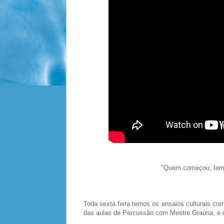
"Quem começou, tem 
Toda sexta feira temos os ensaios culturais c
das aulas de Percussão com Mestre Graúna, e d