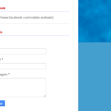
book
://www.facebook.com/valdeir.andrade1
to
il
*
agem
*