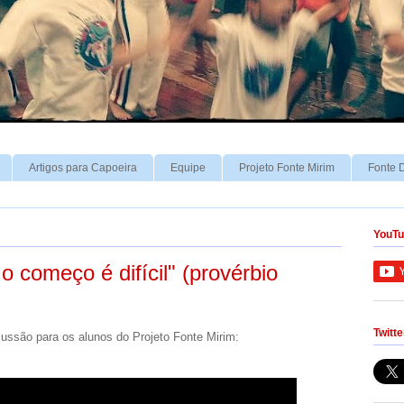
Artigos para Capoeira
Equipe
Projeto Fonte Mirim
Fonte 
YouT
o começo é difícil" (provérbio
Twitte
ssão para os alunos do Projeto Fonte Mirim: