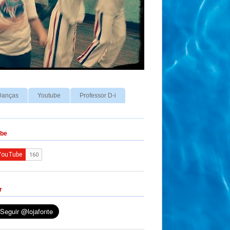
Danças
Youtube
Professor D-i
ube
r