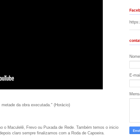
Face
https
conta
Nome
E-ma
Mens
metade da obra executada." (Horácio)
omo o Maculelê, Frevo ou Puxada de Rede. Também temos o inicio
epois claro sempre finalizamos com a Roda de Capoeira.