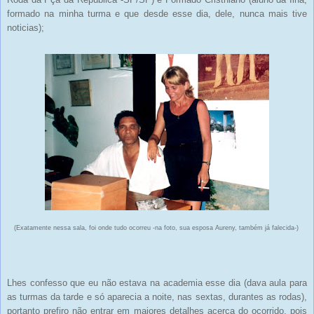
formado na minha turma e que desde esse dia, dele, nunca mais tive
noticias);
(Exatamente nessa sala, foi onde tudo ocorreu -na foto, sua esposa Aureny, também já falecida-)
Lhes confesso que eu não estava na academia esse dia (dava aula para
as turmas da tarde e só aparecia a noite, nas sextas, durantes as rodas),
portanto prefiro não entrar em maiores detalhes acerca do ocorrido, pois